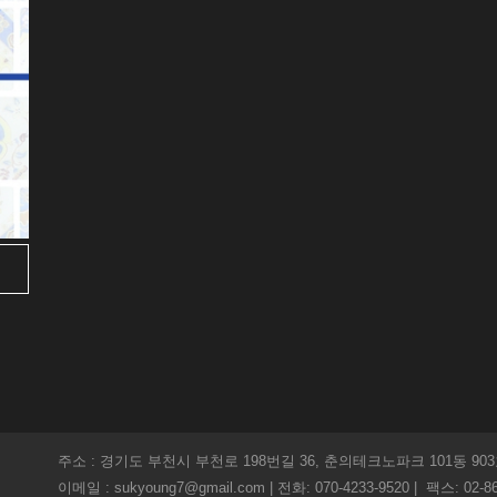
주소 : 경기도 부천시 부천로 198번길 36, 춘의테크노파크 101동 9
이메일 : sukyoung7@gmail.com | 전화: 070-4233-9520 | 팩스: 02-86