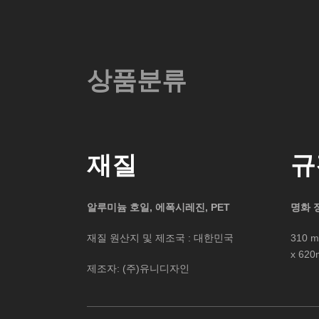
상품분류
재질
규
알루미늄 호일, 에폭시레진, PET
명화 
재질 원산지 및 제조국 : 대한민국
310 m
x 620
제조자: (주)유니디자인